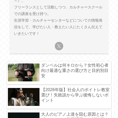
～）。
フリーランスとして活動しつつ、カルチャースクール
での講座を受け持つ。
生涯学習・カルチャーセンターなどについての情報発
信をして、学びたい人・教えたい人にたくさん伝えて
いきたいです！
ダンベルは何キロから？女性初心者
向け最適な重さの選び方と目的別目
安
【2026年版】社会人のボイトレ教室
選び！失敗談から学ぶ後悔しないポ
イント
大人のピアノ上達を阻む原因とは？