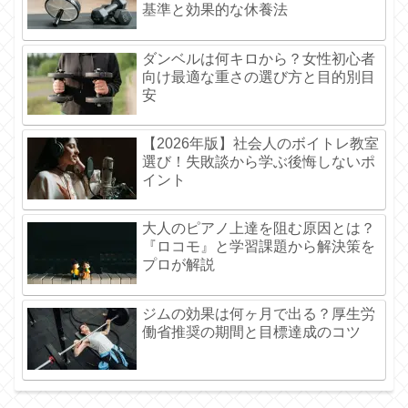
基準と効果的な休養法
ダンベルは何キロから？女性初心者
向け最適な重さの選び方と目的別目
安
【2026年版】社会人のボイトレ教室
選び！失敗談から学ぶ後悔しないポ
イント
大人のピアノ上達を阻む原因とは？
『ロコモ』と学習課題から解決策を
プロが解説
ジムの効果は何ヶ月で出る？厚生労
働省推奨の期間と目標達成のコツ