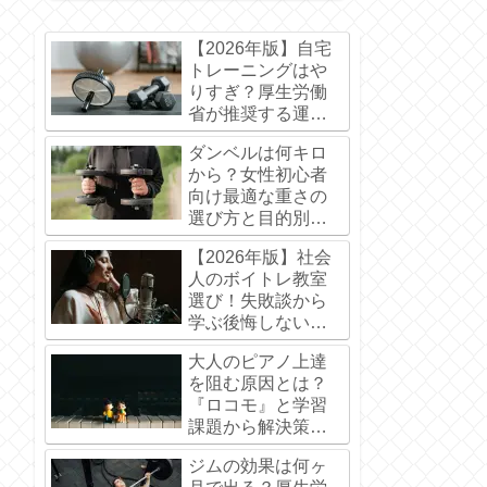
【2026年版】自宅
トレーニングはや
りすぎ？厚生労働
省が推奨する運動
基準と効果的な休
ダンベルは何キロ
養法
から？女性初心者
向け最適な重さの
選び方と目的別目
安
【2026年版】社会
人のボイトレ教室
選び！失敗談から
学ぶ後悔しないポ
イント
大人のピアノ上達
を阻む原因とは？
『ロコモ』と学習
課題から解決策を
プロが解説
ジムの効果は何ヶ