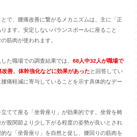
ことで、腰痛改善に繋がるメカニズムは、主に「正
あります。安定しないバランスボールに座ること
幹の筋肉が使われます。
入した職場での調査結果では、
68人中32人が職場で
痛改善、体幹強化などに効果があった
と回答してい
に腰痛軽減に寄与していることを示す具体的なデー
を立てて座る「坐骨座り」が効果的です。坐骨を椅
膝が股関節より少し下がる程度の姿勢が良いとされ
想的な「坐骨座り」を自然と促し、腰回りの筋肉を