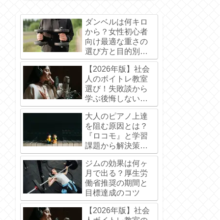
ダンベルは何キロ
から？女性初心者
向け最適な重さの
選び方と目的別目
安
【2026年版】社会
人のボイトレ教室
選び！失敗談から
学ぶ後悔しないポ
イント
大人のピアノ上達
を阻む原因とは？
『ロコモ』と学習
課題から解決策を
プロが解説
ジムの効果は何ヶ
月で出る？厚生労
働省推奨の期間と
目標達成のコツ
【2026年版】社会