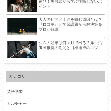
選び！失敗談から学ぶ後悔しないポ
イント
大人のピアノ上達を阻む原因とは？
『ロコモ』と学習課題から解決策を
プロが解説
ジムの効果は何ヶ月で出る？厚生労
働省推奨の期間と目標達成のコツ
カテゴリー
英語学習
カルチャー