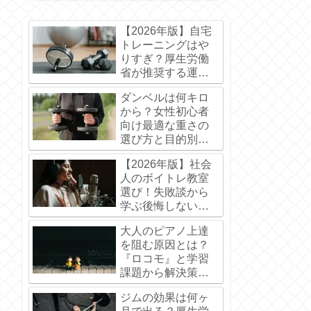
【2026年版】自宅
トレーニングはや
りすぎ？厚生労働
省が推奨する運動
基準と効果的な休
ダンベルは何キロ
養法
から？女性初心者
向け最適な重さの
選び方と目的別目
安
【2026年版】社会
人のボイトレ教室
選び！失敗談から
学ぶ後悔しないポ
イント
大人のピアノ上達
を阻む原因とは？
『ロコモ』と学習
課題から解決策を
プロが解説
ジムの効果は何ヶ