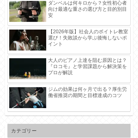
ダンベルは何キロから？女性初心者
向け最適な重さの選び方と目的別目
安
【2026年版】社会人のボイトレ教室
選び！失敗談から学ぶ後悔しないポ
イント
大人のピアノ上達を阻む原因とは？
『ロコモ』と学習課題から解決策を
プロが解説
ジムの効果は何ヶ月で出る？厚生労
働省推奨の期間と目標達成のコツ
カテゴリー